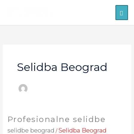
Skip
MAI
to
ME
content
Selidba Beograd
Profesionalne selidbe
Profesionalne
selidbe
selidbe beograd
Selidba Beograd
/